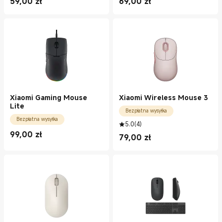
59,00
zł
69,00
zł
Current Price zł59.00
Current Price zł69.00
Xiaomi Gaming Mouse
Xiaomi Wireless Mouse 3
Lite
Bezpłatna wysyłka
Bezpłatna wysyłka
5.0
(
4
)
99,00
zł
79,00
zł
Current Price zł99.00
Current Price zł79.00