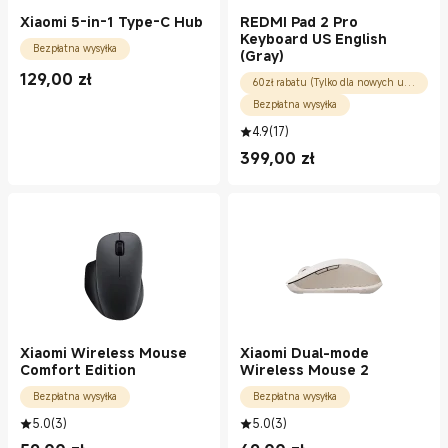
Xiaomi 5-in-1 Type-C Hub
REDMI Pad 2 Pro
Keyboard US English
Bezpłatna wysyłka
(Gray)
129,00
zł
60zł rabatu (Tylko dla nowych użytkowników)
Current Price zł129.00
Bezpłatna wysyłka
4.9
(
17
)
399,00
zł
Current Price zł399.00
Xiaomi Wireless Mouse
Xiaomi Dual-mode
Comfort Edition
Wireless Mouse 2
Bezpłatna wysyłka
Bezpłatna wysyłka
5.0
(
3
)
5.0
(
3
)