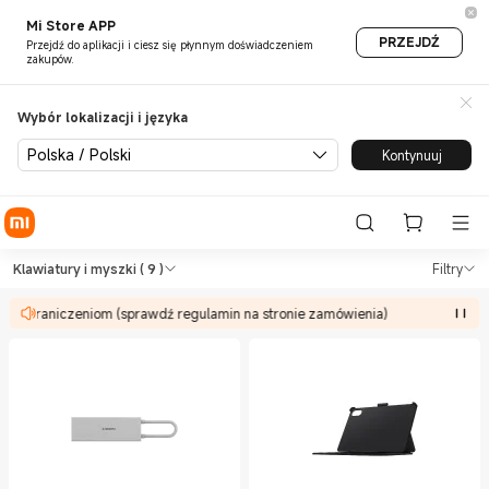
Mi Store APP
PRZEJDŹ
Przejdź do aplikacji i ciesz się płynnym doświadczeniem
zakupów.
Wybór lokalizacji i języka
Polska / Polski
Kontynuuj
Shop Biuro Klawiatury i myszk
Shop Biuro Klawiatury i myszki in Xiao
Klawiatury i myszki
( 9 )
Filtry
ją ograniczeniom (sprawdź regulamin na stronie zamówienia)