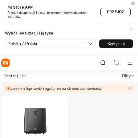
Mi Store APP
PRZEJDŹ
Przejdź do aplikacji i ciesz się płynnym doświadczeniem
zakupów.
Wybór lokalizacji i języka
Polska / Polski
Kontynuuj
Shop Sprzęt kuchenny Toster 
Shop Sprzęt kuchenny Toster in Xiaomi
Toster
( 1 )
Filtry
ograniczeniom (sprawdź regulamin na stronie zamówienia)
Of