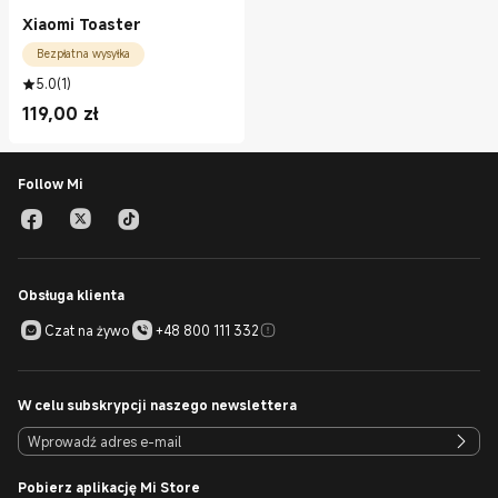
Xiaomi Toaster
Bezpłatna wysyłka
5.0
(
1
)
119,00
zł
Current Price zł119.00
Follow Mi
Obsługa klienta
Czat na żywo
+48 800 111 332
W celu subskrypcji naszego newslettera
Pobierz aplikację Mi Store