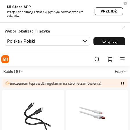
Mi Store APP
PRZEJDŹ
Przejdź do aplikacji i ciesz się płynnym doświadczeniem
zakupów.
Wybór lokalizacji i języka
Polska / Polski
Kontynuuj
Shop Ładowanie Kable in Xiao
Shop Ładowanie Kable in Xiaomi Mi Pol
Kable
( 5 )
Filtry
ją ograniczeniom (sprawdź regulamin na stronie zamówienia)