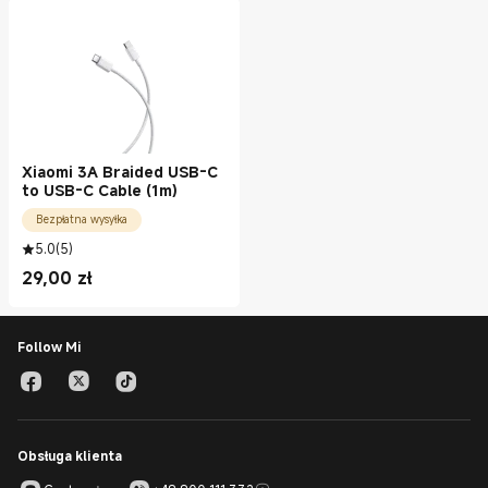
Xiaomi 3A Braided USB-C
to USB-C Cable (1m)
Bezpłatna wysyłka
5.0
(
5
)
29,00
zł
Current Price zł29.00
Follow Mi
Obsługa klienta