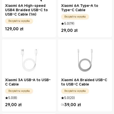
Xiaomi 6A High-speed
Xiaomi 6A Type-A to
USB4 Braided USB-C to
Type-C Cable
USB-C Cable (1m)
Bezpłatna wysyłka
Bezpłatna wysyłka
5.0
(
19
)
129,00
zł
29,00
zł
Current Price zł129.00
Current Price zł29.00
Xiaomi 3A USB-A to USB-
Xiaomi 6A Braided USB-C
C Cable
to USB-C Cable
Bezpłatna wysyłka
Bezpłatna wysyłka
5.0
(
8
)
5.0
(
20
)
29,00
zł
39,00
zł
Od
Current Price zł29.00
Current Price zł39.00