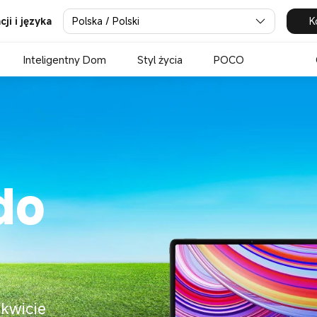
lska
Polska / Polski
K
ji i języka
Inteligentny Dom
Styl życia
POCO
do
zkwicie