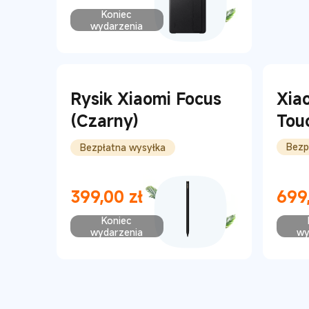
Current Price zł59
Koniec
wydarzenia
Rysik Xiaomi Focus
Xia
(Czarny)
Tou
Key
Bezp
Bezpłatna wysyłka
399,00
zł
699
Current Price zł399
Curren
Koniec
wydarzenia
wy