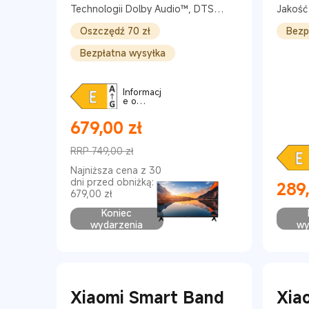
Technologii Dolby Audio™, DTS-
Jakość
X oraz DTS-Virtual:X
rozdzi
Oszczędź 70 zł
Bezp
cudow
Bezpłatna wysyłka
Informacj
e o
produkci
e
679,00
zł
Current Price zł679
RRP 749,00 zł
Cena rynkowa 749,00 zł
Najniższa cena z 30
dni przed obniżką:
289
679,00 zł
Curren
Koniec
wydarzenia
wy
Xiaomi Smart Band
Xia