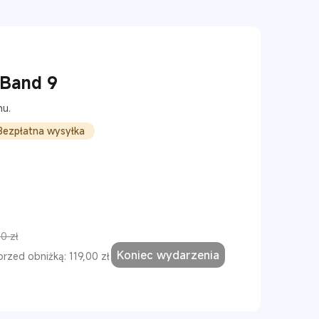
 Band 9
nu.
Bezpłatna wysyłka
0 zł
Koniec wydarzenia
przed obniżką: 119,00 zł