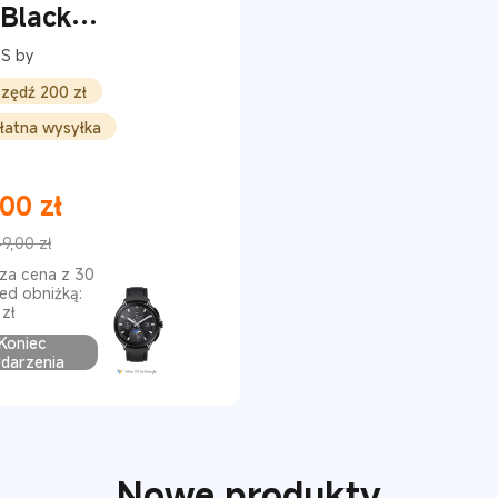
 Black
etooth
S by
zędź 200 zł
łatna wysyłka
,00
zł
 Price zł749
9,00 zł
ynkowa 949,00 zł
sza cena z 30
zed obniżką:
zł
Koniec
darzenia
Nowe produkty