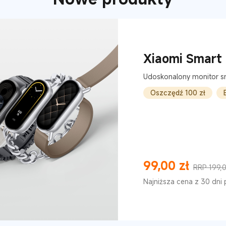
Xiaomi Smart
Udoskonalony monitor s
Oszczędź 100 zł
99,00
zł
RRP 199,0
Current Price zł99
Cena rynkowa 199,00 zł
Najniższa cena z 30 dni 