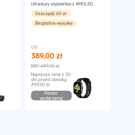
Ultraduży wyświetlacz AMOLED
1,97″
Oszczędź 60 zł
Bezpłatna wysyłka
Od
389,00
zł
Current Price zł389
RRP 449,00 zł
Cena rynkowa 449,00 zł
Najniższa cena z 30
dni przed obniżką:
299,00 zł
Koniec
wydarzenia