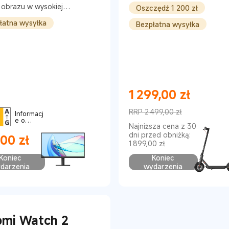
Gen) Black
 obrazu w wysokiej
Oszczędź 1 200 zł
elczości, Przedstaw
łatna wysyłka
ną
Bezpłatna wysyłka
1 299,00
zł
Current Price zł1299
RRP 2 499,00 zł
Informacj
e o
Cena rynkowa 2 499,00 zł
Najniższa cena z 30
produkci
e
dni przed obniżką:
,00
zł
1 899,00 zł
t Price zł289
Koniec
Koniec
darzenia
wydarzenia
omi Watch 2