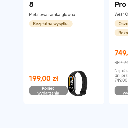
8
Pro
blu
Wear O
Metalowa ramka główna
Oszc
Bezpłatna wysyłka
Bezp
749
Current
RRP 94
Cena r
Najniż
dni pr
199,00
zł
749,00 
Current Price zł199
Koniec
wydarzenia
wy