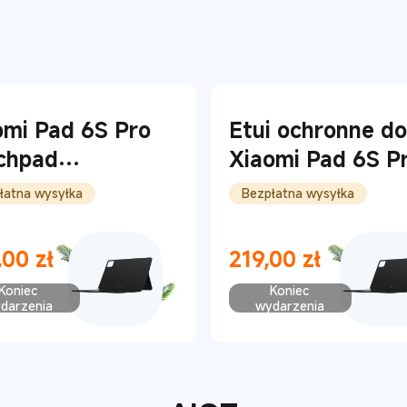
omi Pad 6S Pro
Etui ochronne do
chpad
Xiaomi Pad 6S P
board
(Czarny)
łatna wysyłka
Bezpłatna wysyłka
,00
zł
219,00
zł
t Price zł699
Current Price zł219
Koniec
Koniec
darzenia
wydarzenia