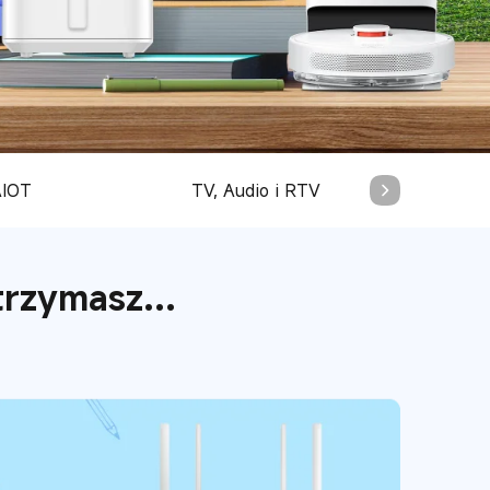
AIOT
TV, Audio i RTV
Wea
trzymasz...