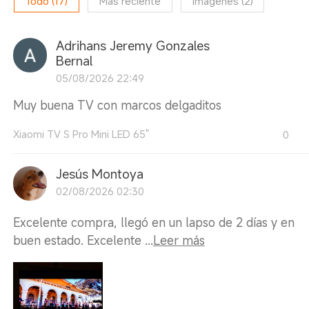
Todo
(
17
)
Más reciente
Imágenes
(
2
)
Adrihans Jeremy Gonzales
Bernal
05/08/2026 22:49
Muy buena TV con marcos delgaditos
Xiaomi TV S Pro Mini LED 65"
0
Jesús Montoya
02/08/2026 02:30
Excelente compra, llegó en un lapso de 2 días y en
buen estado. Excelente ...
Leer más