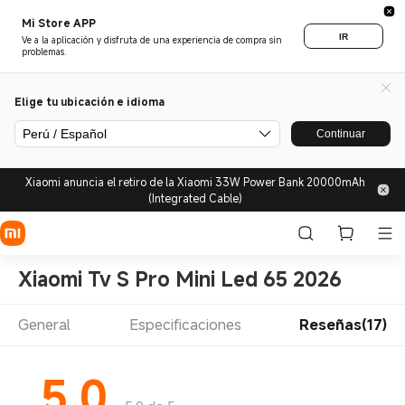
Mi Store APP
IR
Ve a la aplicación y disfruta de una experiencia de compra sin
problemas.
Elige tu ubicación e idioma
Perú / Español
Continuar
Xiaomi anuncia el retiro de la Xiaomi 33W Power Bank 20000mAh
(Integrated Cable)
Xiaomi Tv S Pro Mini Led 65 2026
General
Especificaciones
Reseñas(17)
5.0