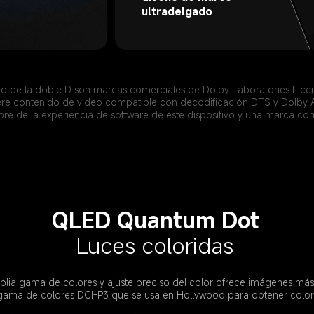
ultradelgado
lo de la doble D son marcas comerciales de Dolby Laboratories Lice
ere contenido de video compatible con decodificación DTS y Dolby 
re de la experiencia de software de este dispositivo y una marca co
QLED Quantum Dot
Luces coloridas
ia gama de colores y ajuste preciso del color ofrece imágenes más c
 gama de colores DCI-P3 que se usa en Hollywood para obtener colore