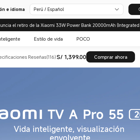
ión e idioma
Perú / Español
uncia el retiro de la Xiaomi 33W Power Bank 20000mAh (Integrated
nteligente
Estilo de vida
POCO
S/ 1,399.00
cificaciones
Reseñas(116)
Comprar ahora
Vida inteligente, visualización 
envolvente