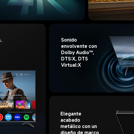
Sonido 
. 
envolvente con 
Dolby Audio™, 
DTS:X, DTS 
Virtual:X
Elegante 
acabado 
metálico con un 
diseño de marco 