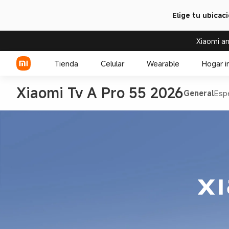
Elige tu ubicac
Xiaomi an
Tienda
Celular
Wearable
Hogar i
Xiaomi Tv A Pro 55 2026
General
Espe
Serie Xiaomi
Over-ear headphone
Serie REDMI
Audífono
Celulares POCO