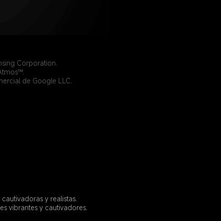
nsing Corporation.
Atmos™.
mercial de Google LLC.
autivadoras y realistas. 
s vibrantes y cautivadores.