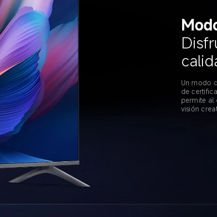
Modo
Disfr
calid
Un modo qu
de certific
permite al 
visión creat