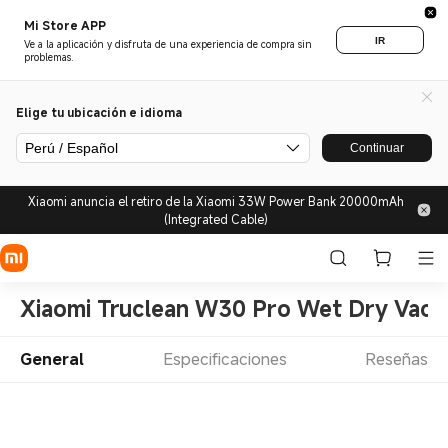
Mi Store APP
IR
Ve a la aplicación y disfruta de una experiencia de compra sin
problemas.
Elige tu ubicación e idioma
Perú / Español
Continuar
Xiaomi anuncia el retiro de la Xiaomi 33W Power Bank 20000mAh
(Integrated Cable)
Xiaomi Truclean W30 Pro Wet Dry Vac
General
Especificaciones
Reseñas