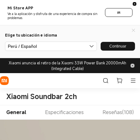
Mi Store APP
IR
Ve a la aplicación y disfruta de una experiencia de compra sin
problemas.
Elige tu ubicación e idioma
Perú / Español
Continuar
Xiaomi anuncia el retiro de la Xiaomi 33W Power Bank 20000mAh
(Integrated Cable)
Xiaomi Soundbar 2ch
General
Especificaciones
Reseñas(108)