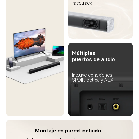
racetrack  
Múltiples 
puertos de audio 
Incluye conexiones 
SPDIF, óptica y AUX  
Montaje en pared incluido  