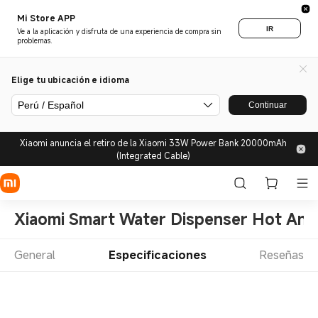
Mi Store APP
IR
Ve a la aplicación y disfruta de una experiencia de compra sin
problemas.
Elige tu ubicación e idioma
Perú / Español
Continuar
Xiaomi anuncia el retiro de la Xiaomi 33W Power Bank 20000mAh
(Integrated Cable)
Xiaomi Smart Water Dispenser Hot And
General
Especificaciones
Reseñas