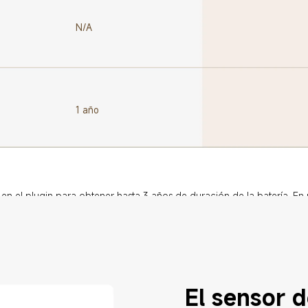
N/A
1 año
en el plugin para obtener hasta 3 años de duración de la batería. En 
2 años.
El sensor d