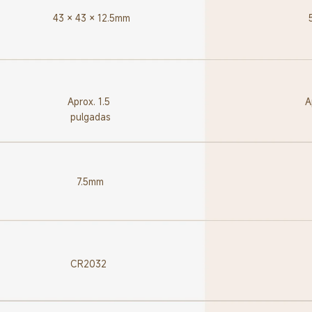
43 × 43 × 12.5mm
Aprox. 1.5 
A
pulgadas
7.5mm
CR2032