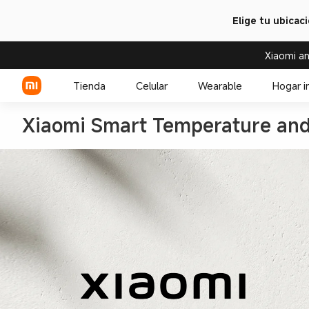
Elige tu ubicac
Xiaomi an
Tienda
Celular
Wearable
Hogar i
Xiaomi Smart Temperature and
Serie Xiaomi
Over-ear headphone
Serie REDMI
Audífono
Celulares POCO