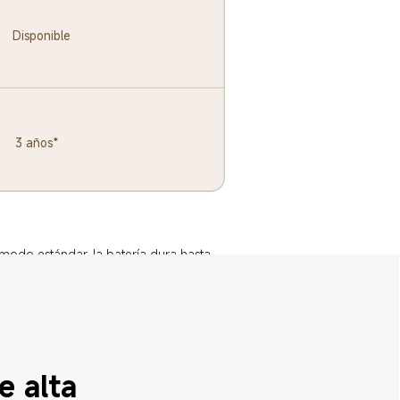
Disponible
3 años*
modo estándar, la batería dura hasta 
e alta 