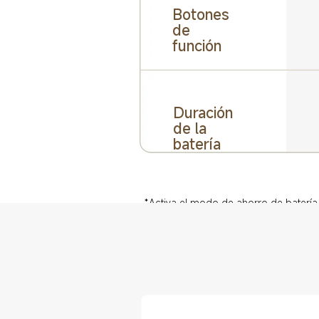
Botones 
de 
función
Duración 
de la 
batería
*Activa el modo de ahorro de batería 