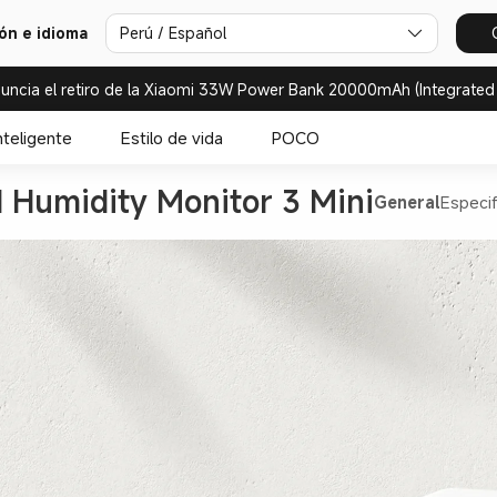
ión e idioma
Perú / Español
uncia el retiro de la Xiaomi 33W Power Bank 20000mAh (Integrated
nteligente
Estilo de vida
POCO
 Humidity Monitor 3 Mini
General
Especif