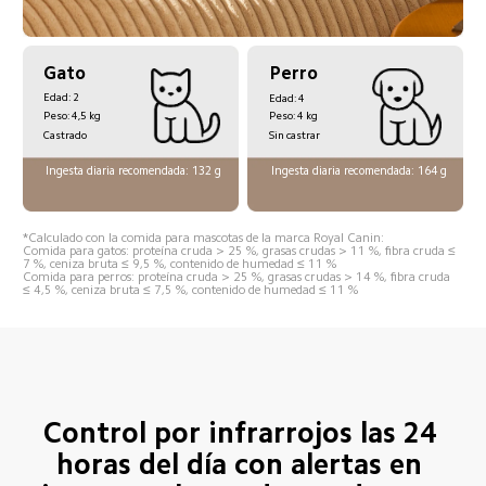
Perro
Gato
Edad: 2
Edad: 4
Peso: 4,5 kg
Peso: 4 kg
Castrado
Sin castrar
Ingesta diaria recomendada: 132 g
Ingesta diaria recomendada: 164 g
*Calculado con la comida para mascotas de la marca Royal Canin:
Comida para gatos: proteína cruda > 25 %, grasas crudas > 11 %, fibra cruda ≤ 
7 %, ceniza bruta ≤ 9,5 %, contenido de humedad ≤ 11 %
Comida para perros: proteína cruda > 25 %, grasas crudas > 14 %, fibra cruda 
≤ 4,5 %, ceniza bruta ≤ 7,5 %, contenido de humedad ≤ 11 %
Control por infrarrojos las 24 
horas del día con alertas en 