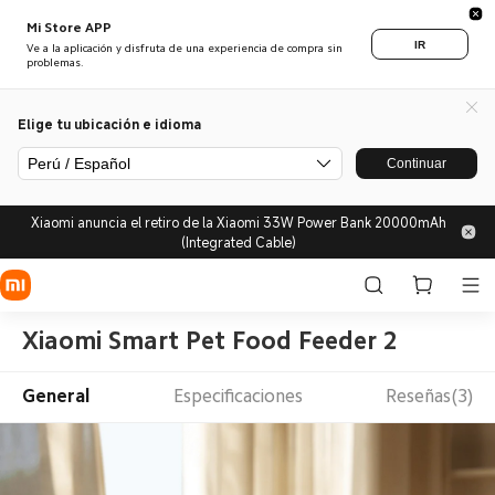
Mi Store APP
IR
Ve a la aplicación y disfruta de una experiencia de compra sin
problemas.
Elige tu ubicación e idioma
Perú / Español
Continuar
Xiaomi anuncia el retiro de la Xiaomi 33W Power Bank 20000mAh
(Integrated Cable)
Xiaomi Smart Pet Food Feeder 2
General
Especificaciones
Reseñas(3)