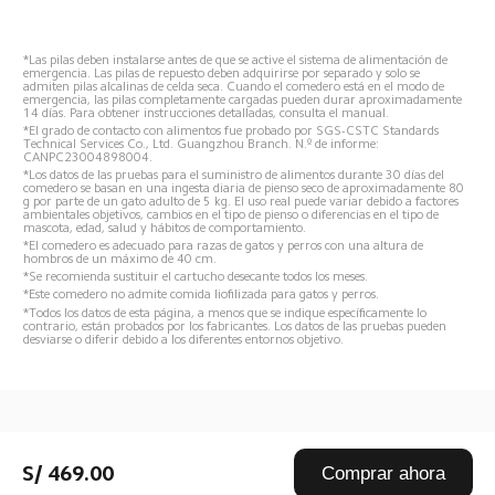
*Las pilas deben instalarse antes de que se active el sistema de alimentación de 
emergencia. Las pilas de repuesto deben adquirirse por separado y solo se 
admiten pilas alcalinas de celda seca. Cuando el comedero está en el modo de 
emergencia, las pilas completamente cargadas pueden durar aproximadamente 
14 días. Para obtener instrucciones detalladas, consulta el manual.
*El grado de contacto con alimentos fue probado por SGS-CSTC Standards 
Technical Services Co., Ltd. Guangzhou Branch. N.º de informe: 
CANPC23004898004.
*Los datos de las pruebas para el suministro de alimentos durante 30 días del 
comedero se basan en una ingesta diaria de pienso seco de aproximadamente 80 
g por parte de un gato adulto de 5 kg. El uso real puede variar debido a factores 
ambientales objetivos, cambios en el tipo de pienso o diferencias en el tipo de 
mascota, edad, salud y hábitos de comportamiento.
*El comedero es adecuado para razas de gatos y perros con una altura de 
hombros de un máximo de 40 cm.
*Se recomienda sustituir el cartucho desecante todos los meses.
*Este comedero no admite comida liofilizada para gatos y perros.
*Todos los datos de esta página, a menos que se indique específicamente lo 
contrario, están probados por los fabricantes. Los datos de las pruebas pueden 
desviarse o diferir debido a los diferentes entornos objetivo.
Drag down to fresh
S/ 469.00
Comprar ahora