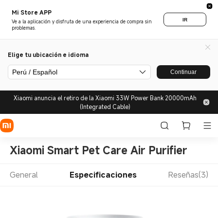
Mi Store APP
IR
Ve a la aplicación y disfruta de una experiencia de compra sin
problemas.
Elige tu ubicación e idioma
Perú / Español
Continuar
Xiaomi anuncia el retiro de la Xiaomi 33W Power Bank 20000mAh
(Integrated Cable)
Xiaomi Smart Pet Care Air Purifier
General
Especificaciones
Reseñas(3)