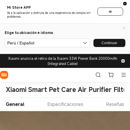
Mi Store APP
IR
Ve a la aplicación y disfruta de una experiencia de compra sin
problemas.
Elige tu ubicación e idioma
Perú / Español
Continuar
Xiaomi anuncia el retiro de la Xiaomi 33W Power Bank 20000mAh
(Integrated Cable)
Xiaomi Smart Pet Care Air Purifier Filter
General
Especificaciones
Reseñas