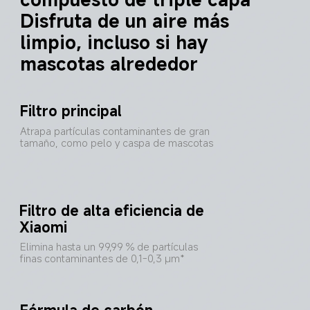
Disfruta de un aire más 
limpio, incluso si hay 
mascotas alrededor
Filtro principal
Atrapa partículas contaminantes de gran 
tamaño, como pelo y caspa de mascotas
Filtro de alta eficiencia de 
Xiaomi
Elimina hasta un 99,99 % de partículas 
finas contaminantes de 0,1-0,3 μm*