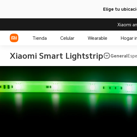
Elige tu ubicac
Xiaomi an
Tienda
Celular
Wearable
Hogar i
Xiaomi Smart Lightstrip
General
Espe
Serie Xiaomi
Over-ear headphone
Serie REDMI
Audífono
Celulares POCO