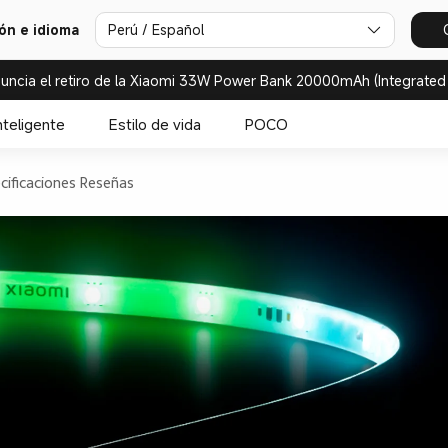
ión e idioma
Perú / Español
uncia el retiro de la Xiaomi 33W Power Bank 20000mAh (Integrated
nteligente
Estilo de vida
POCO
cificaciones
Reseñas