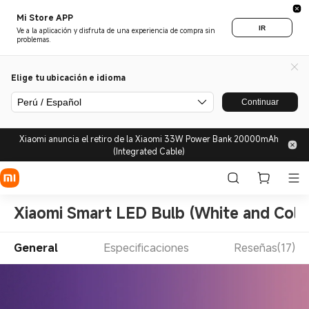
Mi Store APP
IR
Ve a la aplicación y disfruta de una experiencia de compra sin
problemas.
Elige tu ubicación e idioma
Perú / Español
Continuar
Xiaomi anuncia el retiro de la Xiaomi 33W Power Bank 20000mAh
(Integrated Cable)
Xiaomi Smart LED Bulb (White and Colo
General
Especificaciones
Reseñas(17)