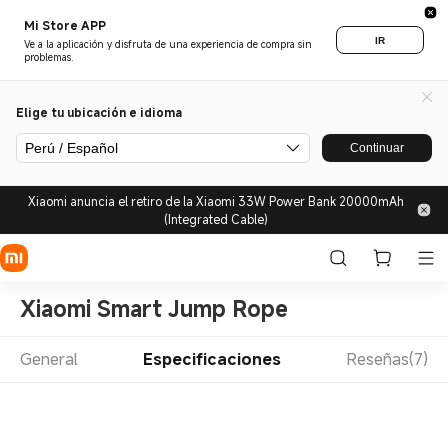
Mi Store APP
IR
Ve a la aplicación y disfruta de una experiencia de compra sin
problemas.
Elige tu ubicación e idioma
Perú / Español
Continuar
Xiaomi anuncia el retiro de la Xiaomi 33W Power Bank 20000mAh
(Integrated Cable)
Xiaomi Smart Jump Rope
General
Especificaciones
Reseñas(7)