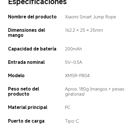
Especificaciones  
Nombre del producto  
Xiaomi Smart Jump Rope  
Dimensiones del 
162.2 × 25 × 25mm  
mango  
Capacidad de batería  
200mAh  
Entrada nominal  
5V⎓0.5A  
Modelo  
XMSR-P804  
Peso neto del 
Aprox. 180g (mangos + pesas 
producto  
giratorias)  
Material principal  
PC  
Puerto de carga  
Tipo-C  