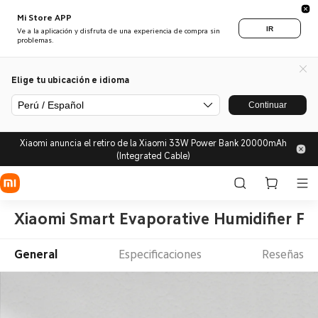
Mi Store APP
IR
Ve a la aplicación y disfruta de una experiencia de compra sin
problemas.
Elige tu ubicación e idioma
Perú / Español
Continuar
Xiaomi anuncia el retiro de la Xiaomi 33W Power Bank 20000mAh
(Integrated Cable)
Xiaomi Smart Evaporative Humidifier Fil
General
Especificaciones
Reseñas