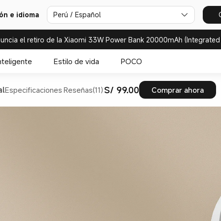
ión e idioma
Perú / Español
uncia el retiro de la Xiaomi 33W Power Bank 20000mAh (Integrated
nteligente
Estilo de vida
POCO
S/ 99.00
al
Especificaciones
Reseñas(11)
Comprar ahora