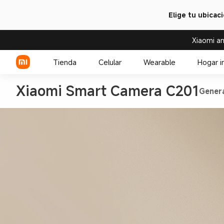
Elige tu ubicac
Xiaomi an
Tienda
Celular
Wearable
Hogar i
Xiaomi Smart Camera C201
Gener
Serie Xiaomi
Over-ear headphone
Serie REDMI
Audífono
Celulares POCO