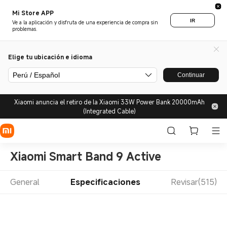
Mi Store APP
IR
Ve a la aplicación y disfruta de una experiencia de compra sin
problemas.
Elige tu ubicación e idioma
Perú / Español
Continuar
Xiaomi anuncia el retiro de la Xiaomi 33W Power Bank 20000mAh
(Integrated Cable)
Xiaomi Smart Band 9 Active
General
Especificaciones
Revisar(515)