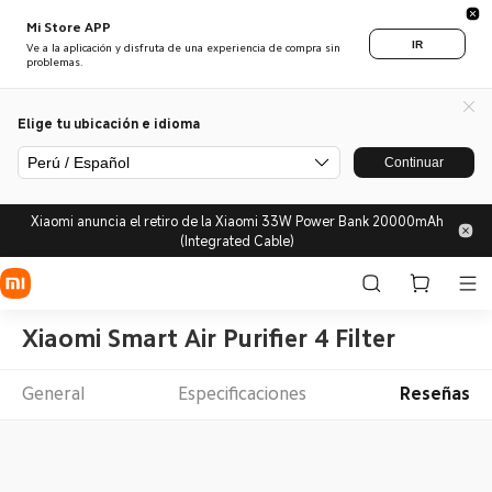
Mi Store APP
IR
Ve a la aplicación y disfruta de una experiencia de compra sin
problemas.
Elige tu ubicación e idioma
Perú / Español
Continuar
Xiaomi anuncia el retiro de la Xiaomi 33W Power Bank 20000mAh
(Integrated Cable)
Xiaomi Smart Air Purifier 4 Filter
General
Especificaciones
Reseñas