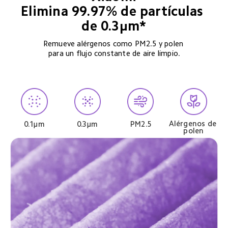
Elimina 99.97% de partículas 
de 0.3μm*
Remueve alérgenos como PM2.5 y polen 
para un flujo constante de aire limpio.
Alérgenos de 
0.1μm
0.3μm
PM2.5
polen