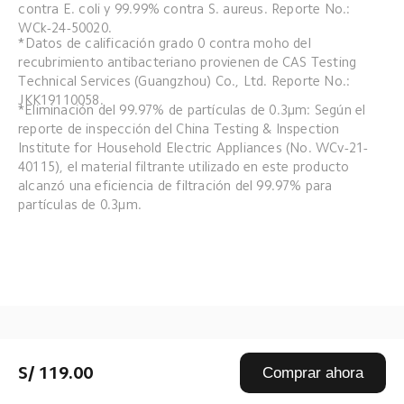
contra E. coli y 99.99% contra S. aureus. Reporte No.: 
WCk-24-50020.
*Datos de calificación grado 0 contra moho del 
recubrimiento antibacteriano provienen de CAS Testing 
Technical Services (Guangzhou) Co., Ltd. Reporte No.: 
JKK19110058.
*Eliminación del 99.97% de partículas de 0.3μm: Según el 
reporte de inspección del China Testing & Inspection 
Institute for Household Electric Appliances (No. WCv-21-
40115), el material filtrante utilizado en este producto 
alcanzó una eficiencia de filtración del 99.97% para 
partículas de 0.3μm.
Drag down to fresh
S/ 119.00
Comprar ahora