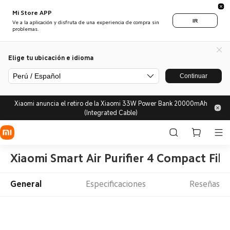
Mi Store APP
IR
Ve a la aplicación y disfruta de una experiencia de compra sin
problemas.
Elige tu ubicación e idioma
Perú / Español
Continuar
Xiaomi anuncia el retiro de la Xiaomi 33W Power Bank 20000mAh
(Integrated Cable)
Xiaomi Smart Air Purifier 4 Compact Filt
General
Especificaciones
Reseñas