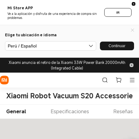
Mi Store APP
IR
Ve a la aplicación y disfruta de una experiencia de compra sin
problemas.
Elige tu ubicación e idioma
Perú / Español
Continuar
Xiaomi anuncia el retiro de la Xiaomi 33W Power Bank 20000mAh
(Integrated Cable)
Xiaomi Robot Vacuum S20 Accessories
General
Especificaciones
Reseñas