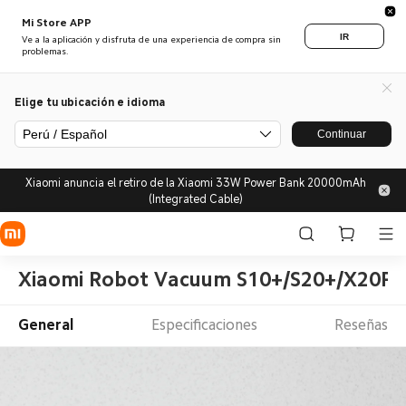
Mi Store APP
IR
Ve a la aplicación y disfruta de una experiencia de compra sin
problemas.
Elige tu ubicación e idioma
Perú / Español
Continuar
Xiaomi anuncia el retiro de la Xiaomi 33W Power Bank 20000mAh
(Integrated Cable)
Xiaomi Robot Vacuum S10+/S20+/X20P
General
Especificaciones
Reseñas