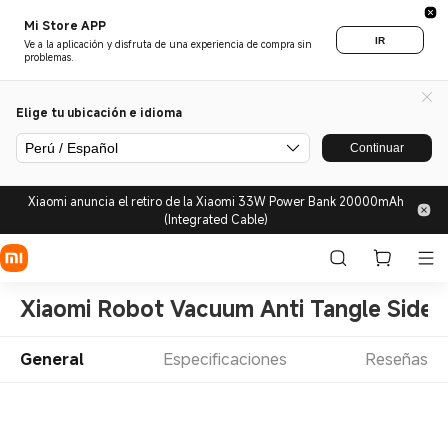
Mi Store APP
IR
Ve a la aplicación y disfruta de una experiencia de compra sin
problemas.
Elige tu ubicación e idioma
Perú / Español
Continuar
Xiaomi anuncia el retiro de la Xiaomi 33W Power Bank 20000mAh
(Integrated Cable)
Xiaomi Robot Vacuum Anti Tangle Side 
General
Especificaciones
Reseñas