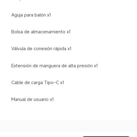
Aguja para balón x1  
Bolsa de almacenamiento x1  
Válvula de conexión rápida x1  
Extensión de manguera de alta presión x1  
Cable de carga Tipo-C x1  
Manual de usuario x1
Drag down to fresh