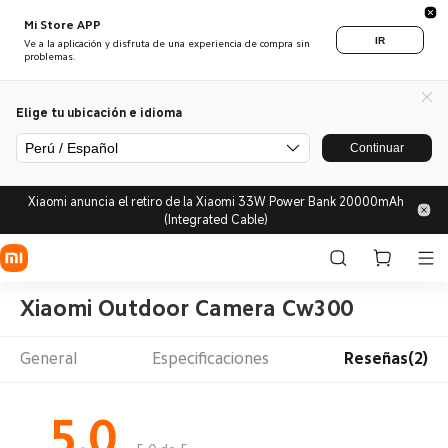
Mi Store APP
IR
Ve a la aplicación y disfruta de una experiencia de compra sin
problemas.
Elige tu ubicación e idioma
Perú / Español
Continuar
Xiaomi anuncia el retiro de la Xiaomi 33W Power Bank 20000mAh
(Integrated Cable)
Xiaomi Outdoor Camera Cw300
General
Especificaciones
Reseñas(2)
5.0