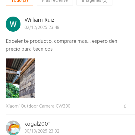
Todo
(
2
)
Más reciente
Imágenes
(
2
)
William Ruiz
02/12/2025 23:48
Excelente producto, comprare mas... espero den
precio para tecnicos
Xiaomi Outdoor Camera CW300
0
kogal2001
30/10/2025 23:32