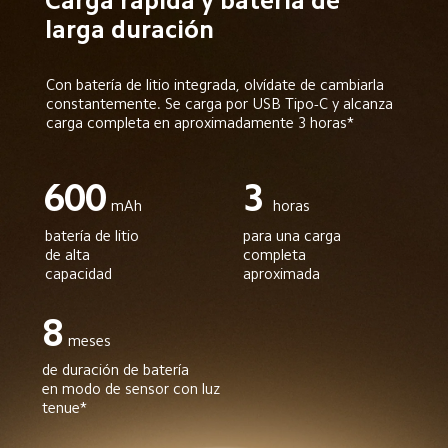
Carga rápida y batería de 
larga duración
Con batería de litio integrada, olvídate de cambiarla 
constantemente. Se carga por USB Tipo-C y alcanza 
carga completa en aproximadamente 3 horas*
600
3
mAh
horas
batería de litio 
para una carga 
de alta 
completa 
capacidad
aproximada
8
meses
de duración de batería

en modo de sensor con luz 
tenue*