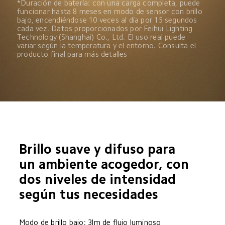
*Duración de batería: con una carga completa, puede 
funcionar hasta 8 meses en modo de sensor con brillo 
bajo, encendiéndose 10 veces al día por 15 segundos 
cada vez. Datos proporcionados por Feihui Lighting 
Technology (Shanghai) Co., Ltd. El uso real puede 
variar según la temperatura y el entorno. Consulta el 
producto final para más detalles
Brillo suave y difuso para 
un ambiente acogedor, con 
dos niveles de intensidad 
según tus necesidades
Modo de brillo bajo: 3lm de flujo luminoso
