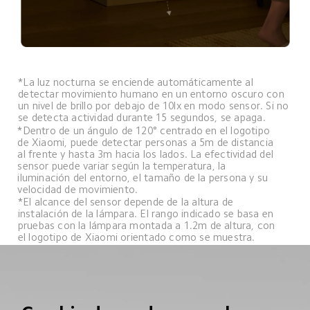
*La luz nocturna se enciende automáticamente al 
detectar movimiento humano en un entorno oscuro con 
un nivel de brillo por debajo de 10lx en modo sensor. Si no 
se detecta actividad durante 15 segundos, se apaga.
*Dentro de un ángulo de 120° centrado en el logotipo 
de Xiaomi, puede detectar personas a 5m de distancia 
al frente y hasta 3m hacia los lados. La efectividad del 
sensor puede variar según la temperatura, la 
iluminación del entorno, el tamaño de la persona y su 
velocidad de movimiento.
*El alcance del sensor depende de la altura de 
instalación de la lámpara. El rango indicado se basa en 
pruebas con la lámpara montada a 1.2m de altura, con 
el logotipo de Xiaomi orientado como se muestra.