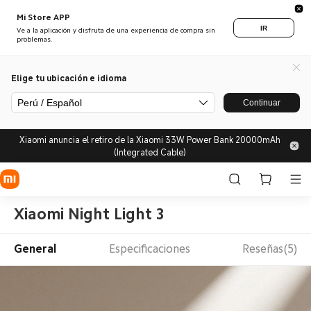
Mi Store APP
IR
Ve a la aplicación y disfruta de una experiencia de compra sin
problemas.
Elige tu ubicación e idioma
Perú / Español
Continuar
Xiaomi anuncia el retiro de la Xiaomi 33W Power Bank 20000mAh
(Integrated Cable)
Xiaomi Night Light 3
General
Especificaciones
Reseñas(5)