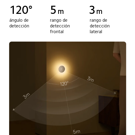
120°
5
3
m
m
rango de 
rango de 
ángulo de 
detección 
detección 
detección
frontal
lateral