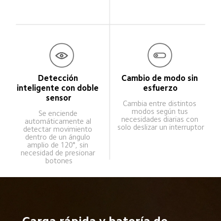
Detección 
Cambio de modo sin 
inteligente con doble 
esfuerzo
sensor
Cambia entre distintos 
modos según tus 
Se enciende 
necesidades diarias con 
automáticamente al 
solo deslizar un interruptor
detectar movimiento 
dentro de un ángulo 
amplio de 120°, sin 
necesidad de presionar 
botones