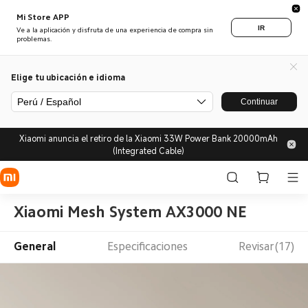
Mi Store APP
IR
Ve a la aplicación y disfruta de una experiencia de compra sin
problemas.
Elige tu ubicación e idioma
Perú / Español
Continuar
Xiaomi anuncia el retiro de la Xiaomi 33W Power Bank 20000mAh
(Integrated Cable)
Xiaomi Mesh System AX3000 NE
General
Especificaciones
Revisar(17)