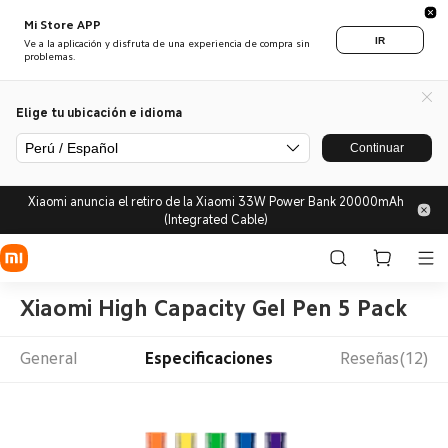
Mi Store APP
IR
Ve a la aplicación y disfruta de una experiencia de compra sin
problemas.
Elige tu ubicación e idioma
Perú / Español
Continuar
Xiaomi anuncia el retiro de la Xiaomi 33W Power Bank 20000mAh
(Integrated Cable)
Xiaomi High Capacity Gel Pen 5 Pack
General
Especificaciones
Reseñas(12)