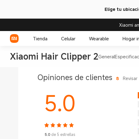
Elige tu ubicac
Xiaomi an
Tienda
Celular
Wearable
Hogar i
Xiaomi Hair Clipper 2
General
Especifica
Serie Xiaomi
Over-ear headphone
Opiniones de clientes
8
Revisar
Serie REDMI
Audífono
5.0
Celulares POCO
5.0
de 5 estrellas