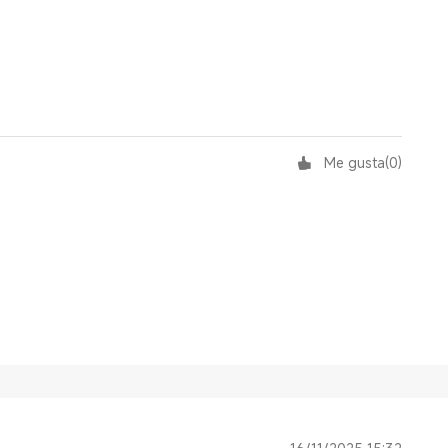
Me gusta
(
0
)