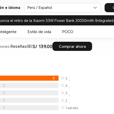
Perú / Español
ión e idioma
uncia el retiro de la Xiaomi 33W Power Bank 20000mAh (Integrated
nteligente
Estilo de vida
POCO
S/ 139.00
ciones
Reseñas(8)
Comprar ahora
8
5
estrella
0
4
estrella
0
3
estrella
0
2
estrella
0
1
estrella