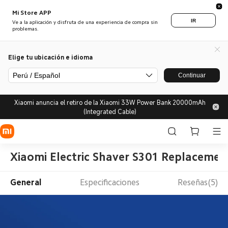
Mi Store APP
IR
Ve a la aplicación y disfruta de una experiencia de compra sin
problemas.
Elige tu ubicación e idioma
Perú / Español
Continuar
Xiaomi anuncia el retiro de la Xiaomi 33W Power Bank 20000mAh
(Integrated Cable)
Xiaomi Electric Shaver S301 Replaceme
General
Especificaciones
Reseñas(5)