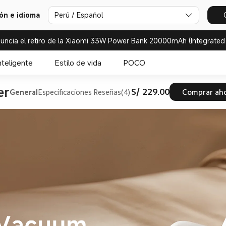
ión e idioma
Perú / Español
uncia el retiro de la Xiaomi 33W Power Bank 20000mAh (Integrated
nteligente
Estilo de vida
POCO
er
S/ 229.00
General
Especificaciones
Reseñas(4)
Comprar ah