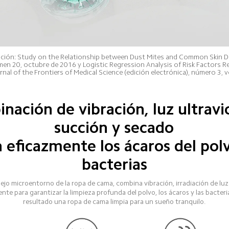
gación: Study on the Relationship between Dust Mites and Common Skin Di
n 20, octubre de 2016 y Logistic Regression Analysis of Risk Factors Rela
rnal of the Frontiers of Medical Science (edición electrónica), número 3, 
nación de vibración, luz ultravio
succión y secado
 eficazmente los ácaros del polv
bacterias
ejo microentorno de la ropa de cama, combina vibración, irradiación de luz 
ente para garantizar la limpieza profunda del polvo, los ácaros y las bacter
resultado una ropa de cama limpia para un sueño tranquilo.