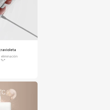
travioleta
 eliminación 
0 %*