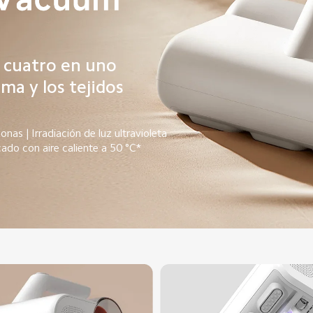
 cuatro en uno 
ma y los tejidos 
onas | Irradiación de luz ultravioleta
ado con aire caliente a 50 °C*