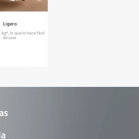
Ligero
 kg*, lo que lo hace fácil 
de usar
as 
la 