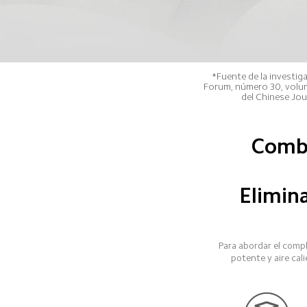
*Fuente de la investi
Forum, número 30, volume
del Chinese Jou
Combi
Elimina
Para abordar el compl
potente y aire cali