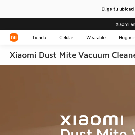
Elige tu ubicac
Xiaomi an
Tienda
Celular
Wearable
Hogar i
Xiaomi Dust Mite Vacuum Clean
Serie Xiaomi
Over-ear headphone
Serie REDMI
Audífono
Celulares POCO