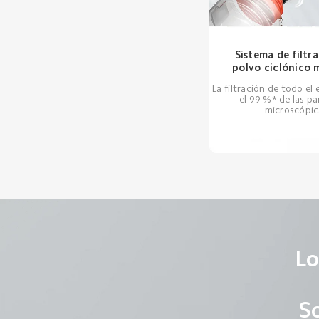
Sistema de filtr
polvo ciclónico 
La filtración de todo el
el 99 %* de las pa
microscópic
Lo
So