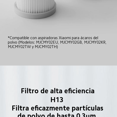
*Compatible con aspiradoras Xiaomi para ácaros del 
polvo (Modelos: MJCMY02EU, MJCMY02GB, MJCMY02KR, 
MJCMY02TW y MJCMY02TH)  
Filtro de alta eficiencia 
H13  
Filtra eficazmente partículas 
de polvo de hasta 0.3μm  