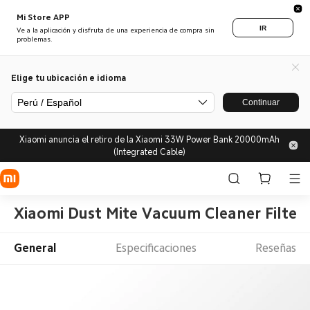
Mi Store APP
IR
Ve a la aplicación y disfruta de una experiencia de compra sin
problemas.
Elige tu ubicación e idioma
Perú / Español
Continuar
Xiaomi anuncia el retiro de la Xiaomi 33W Power Bank 20000mAh
(Integrated Cable)
Xiaomi Dust Mite Vacuum Cleaner Filter
General
Especificaciones
Reseñas