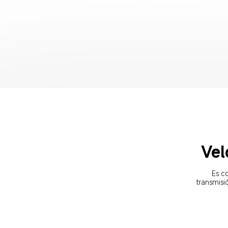
Vel
Es c
transmisi