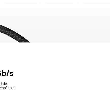
Gb/s
d de 
confiable.