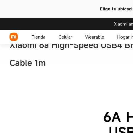
Elige tu ubicac
Xiaomi an
Tienda
Celular
Wearable
Hogar i
Xiaomi 6a High-Speed USB4 Br
Cable 1m
Serie Xiaomi
Over-ear headphone
Serie REDMI
Audífono
Celulares POCO