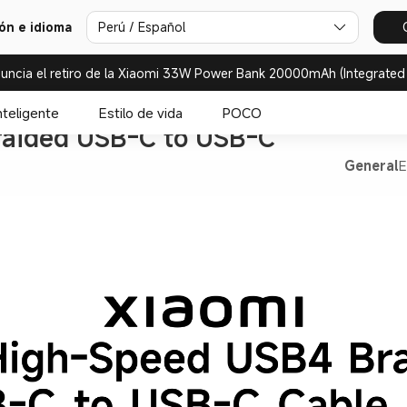
ión e idioma
Perú / Español
uncia el retiro de la Xiaomi 33W Power Bank 20000mAh (Integrated
nteligente
Estilo de vida
POCO
aided USB-C to USB-C 
General
E