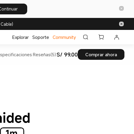
Continuar
 Cable)
Explorar
Soporte
Community
S/ 99.00
specificaciones
Reseñas(5)
Comprar ahora