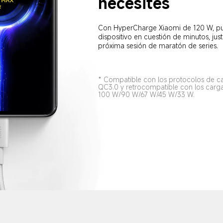
necesites
Con HyperCharge Xiaomi de 120 W, pu
dispositivo en cuestión de minutos, jus
próxima sesión de maratón de series.
* Compatible con los protocolos de ca
QC3.0 y retrocompatible con los carg
100 W/90 W/67 W/45 W/33 W.