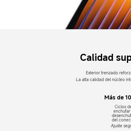
Calidad sup
Exterior trenzado refor
La alta calidad del núcleo in
Más de 1
Ciclos d
enchufar 
desenchuf
del conec
Ajuste seg