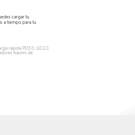
edes cargar tu 
to a tiempo para tu 
rga rápida PD3.0, QC2.0, 
adores Xiaomi de 