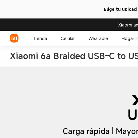
Elige tu ubicac
Xiaomi an
Tienda
Celular
Wearable
Hogar i
Xiaomi 6a Braided USB-C to U
Serie Xiaomi
Over-ear headphone
Serie REDMI
Audífono
Celulares POCO
Carga rápida | Mayor