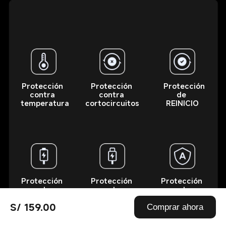
Protección 
Protección 
Protección 
contra 
contra 
de 
temperatura
cortocircuitos
REINICIO
Protección 
Protección 
Protección 
contra 
contra 
contra 
sobretensión 
sobreintensidad 
cortocircuitos 
S/ 159.00
de entrada
de corriente 
por 
Comprar ahora
de entrada
sobreintensidad 
de corriente