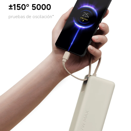
±150°
5000
pruebas de oscilación*