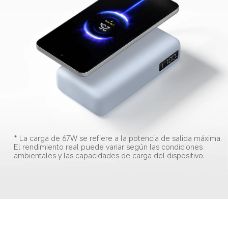
* La carga de 67W se refiere a la potencia de salida máxima. 
El rendimiento real puede variar según las condiciones 
ambientales y las capacidades de carga del dispositivo.