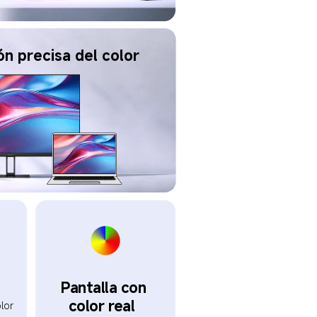
n precisa del color  
Pantalla con 
color real  
lor  