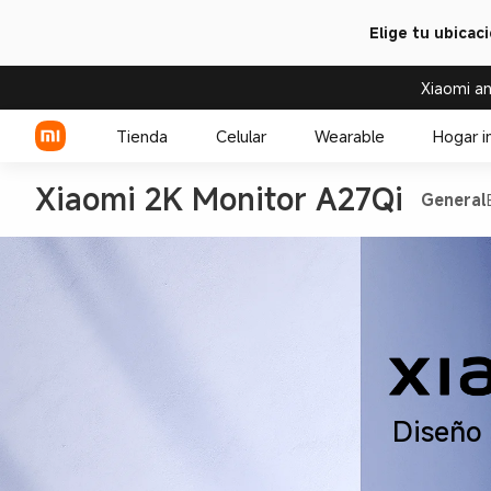
Elige tu ubicac
Xiaomi an
Tienda
Celular
Wearable
Hogar i
Xiaomi 2K Monitor A27Qi  
General
Serie Xiaomi
Over-ear headphone
Serie REDMI
Audífono
Celulares POCO
Diseño 