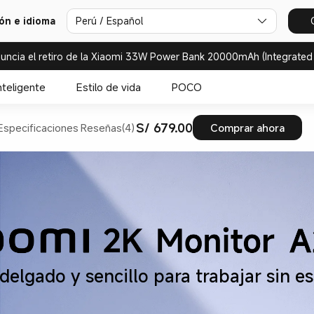
ión e idioma
Perú / Español
uncia el retiro de la Xiaomi 33W Power Bank 20000mAh (Integrated
nteligente
Estilo de vida
POCO
S/ 679.00
Especificaciones
Reseñas(4)
Comprar ahora
delgado y sencillo para trabajar sin es