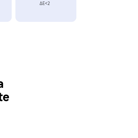
ΔE<2  
a 
e  