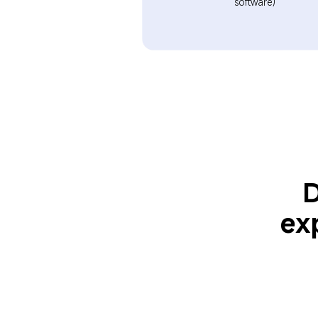
software)  
D
ex