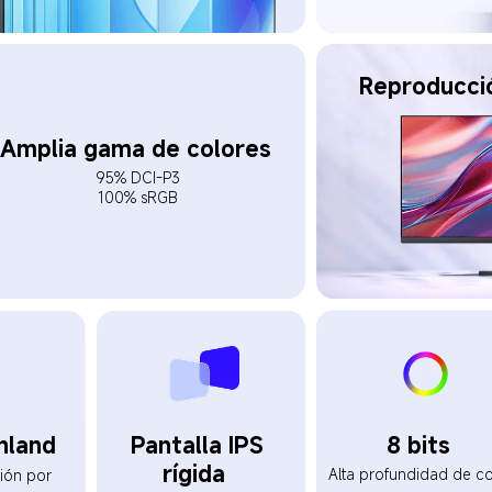
Reproducció
Amplia gama de colores  
95% DCI-P3  

100% sRGB  
8 bits  
Pantalla IPS 
nland  
rígida  
Alta profundidad de co
ción por 