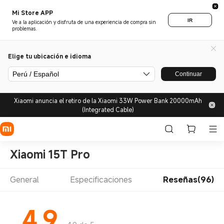
Mi Store APP
IR
Ve a la aplicación y disfruta de una experiencia de compra sin
problemas.
Elige tu ubicación e idioma
Perú / Español
Continuar
Xiaomi anuncia el retiro de la Xiaomi 33W Power Bank 20000mAh
(Integrated Cable)
Xiaomi 15T Pro
General
Especificaciones
Reseñas(96)
4.9