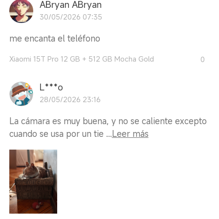
ABryan ABryan
30/05/2026 07:35
me encanta el teléfono
Xiaomi 15T Pro 12 GB + 512 GB Mocha Gold
0
L***o
28/05/2026 23:16
La cámara es muy buena, y no se caliente excepto
cuando se usa por un tie ...
Leer más