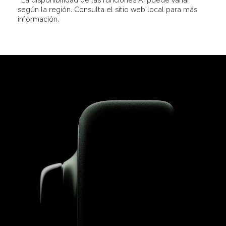
según la región. Consulta el sitio web local para más 
información.