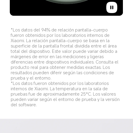
*Los datos del 94% de relación pantalla-cuerpo 
fueron obtenidos por los laboratorios internos de 
Xiaomi. La relación pantalla-cuerpo se basa en la 
superficie de la pantalla frontal dividida entre el área 
total del dispositivo. Este valor puede variar debido a 
márgenes de error en las mediciones y ligeras 
diferencias entre dispositivos individuales. Consulta el 
producto real para obtener medidas exactas. Los 
resultados pueden diferir según las condiciones de 
prueba y el entorno.
*Los datos fueron obtenidos por los laboratorios 
internos de Xiaomi. La temperatura en la sala de 
pruebas fue de aproximadamente 25°C. Los valores 
pueden variar según el entorno de prueba y la versión 
del software.