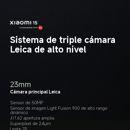
Sistema de triple cámara 
Leica de alto nivel
14mm
60mm
23mm
Cámara ultra gran angular Leica
Telefoto flotante Leica
Cámara principal Leica
Sensor de 50MP
Sensor de 50MP
Sensor de 50MP
ƒ/2.2 apertura amplia
ƒ/2.0 apertura amplia
Sensor de imagen Light Fusion 900 de alto rango 
dinámico
Lente 6P
Lente 6P
ƒ/1.62 apertura amplia
EIS
OIS
Superpíxel de 2.4μm
Fotografía macro de 10cm
Lente 7P