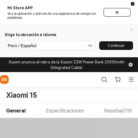
Mi Store APP
IR
Ve a la aplicación y disfruta de una experiencia de compra sin
problemas.
Elige tu ubicación e idioma
Perú / Español
Continuar
Xiaomi anuncia el retiro de la Xiaomi 33W Power Bank 20000mAh
(Integrated Cable)
Xiaomi 15
General
Especificaciones
Reseñas(19)