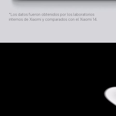
*Los datos fueron obtenidos por los laboratorios 
internos de Xiaomi y comparados con el Xiaomi 14.