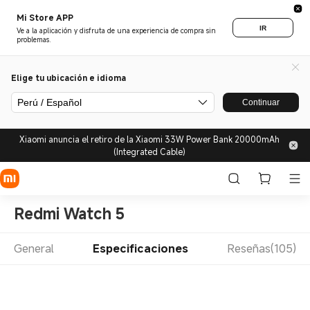
Mi Store APP
IR
Ve a la aplicación y disfruta de una experiencia de compra sin
problemas.
Elige tu ubicación e idioma
Perú / Español
Continuar
Xiaomi anuncia el retiro de la Xiaomi 33W Power Bank 20000mAh
(Integrated Cable)
Redmi Watch 5
General
Especificaciones
Reseñas(105)