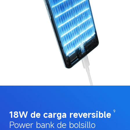
18W de carga reversible
9
Power bank de bolsillo