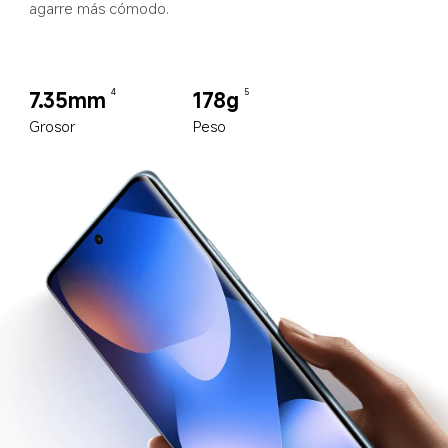
agarre más cómodo.
7.35mm
178g
4
5
Grosor
Peso