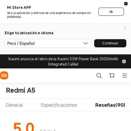
Mi Store APP
IR
Ve a la aplicación y disfruta de una experiencia de compra sin
problemas.
Elige tu ubicación e idioma
Perú / Español
Continuar
Xiaomi anuncia el retiro de la Xiaomi 33W Power Bank 20000mAh
(Integrated Cable)
Redmi A5
General
Especificaciones
Reseñas(90)
5.0