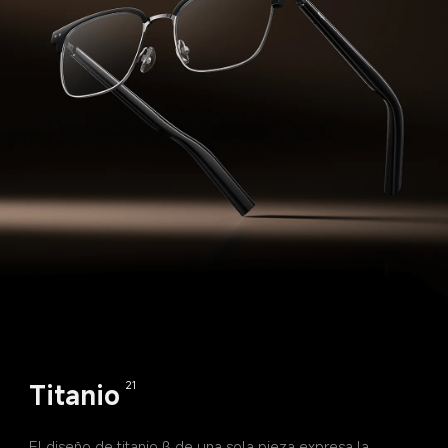
Titanio
21
El diseño de titanio β de una sola pieza expresa la 