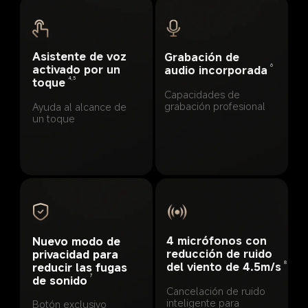
Asistente de voz 
Grabación de 
activado por un 
6
audio incorporada
4,5
toque
Capacidades de 
grabación profesional
Ayuda al alcance de 
un toque
4 micrófonos con 
Nuevo modo de 
reducción de ruido 
privacidad para 
8
del viento de 4.5m/s
reducir las fugas 
7
de sonido
Cancelación de ruido 
inteligente para 
Botón exclusivo 