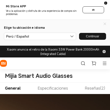
Mi Store APP
IR
Ve a la aplicación y disfruta de una experiencia de compra sin
problemas.
Elige tu ubicación e idioma
Perú / Español
Continuar
Xiaomi anuncia el retiro de la Xiaomi 33W Power Bank 20000mAh
(Integrated Cable)
Mijia Smart Audio Glasses
General
Especificaciones
Reseñas(2)