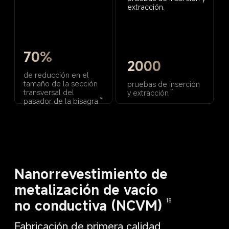
extracción.
70%
2000
de reducción en el 
tamaño de la sección 
pruebas de inserción 
transversal del 
y extracción
17
pasador de la bisagra
16
Nanorrevestimiento de 
metalización de vacío 
no conductiva (NCVM)
18
Fabricación de primera calidad 