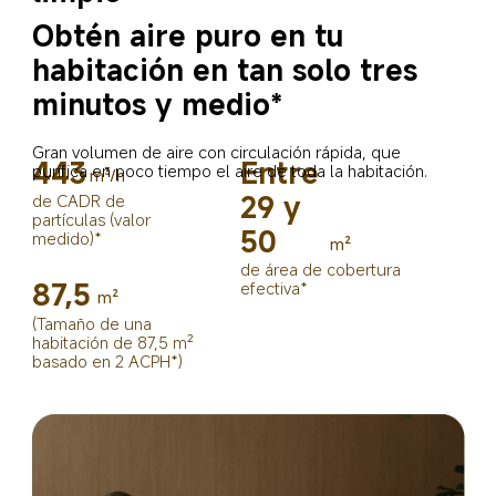
Obtén aire puro en tu 
habitación en tan solo tres 
minutos y medio*
Gran volumen de aire con circulación rápida, que 
443
Entre 
purifica en poco tiempo el aire de toda la habitación.
m³/h
29 y 
de CADR de 
partículas (valor 
50
medido)*
m²
de área de cobertura 
87,5
efectiva*
m²
(Tamaño de una 
habitación de 87,5 m² 
basado en 2 ACPH*)