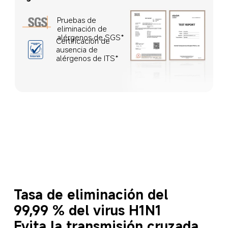
Pruebas de 
eliminación de 
alérgenos de SGS*
Certificación de 
ausencia de 
alérgenos de ITS*
Tasa de eliminación del 
99,99 % del virus H1N1
Evita la transmisión cruzada 