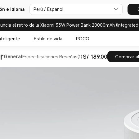
ión e idioma
Perú / Español
uncia el retiro de la Xiaomi 33W Power Bank 20000mAh (Integrated
nteligente
Estilo de vida
POCO
r
S/ 189.00
General
Especificaciones
Reseñas(1)
Comprar a