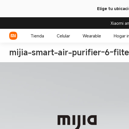
Elige tu ubicac
Xiaomi an
Tienda
Celular
Wearable
Hogar i
mijia-smart-air-purifier-6-filte
Serie Xiaomi
Over-ear headphone
Serie REDMI
Audífono
Celulares POCO