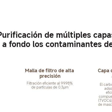
Purificación de múltiples capa
a a fondo los contaminantes de
Malla de filtro de alta 
Capa 
precisión
Filtración eficiente al 99.98% 
El carb
1
de partículas de 0.3μm
adso
efic
compuest
(TVOCs),
de masco