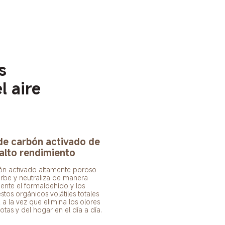
s
l aire
de carbón activado de 
alto rendimiento
ón activado altamente poroso 
rbe y neutraliza de manera 
iente el formaldehído y los 
os orgánicos volátiles totales 
 a la vez que elimina los olores 
tas y del hogar en el día a día.