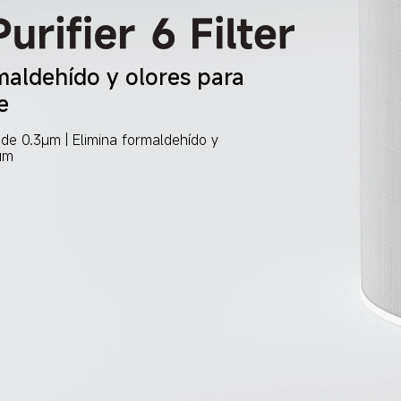
maldehído y olores para 
e
 de 0.3μm | Elimina formaldehído y 
ium