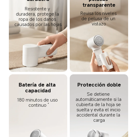
transparente
Resistente y 
Revisa los niveles 
duradera, protege la 
de pelusa de un 
ropa de los daños 
vistazo
causados por las hojas
Batería de alta 
Protección doble
capacidad
Se detiene 
automáticamente si la 
180 minutos de uso 
cubierta de la hoja se 
continuo
4
suelta y evita el inicio 
accidental durante la 
carga