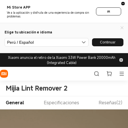
Mi Store APP
IR
Ve a la aplicación y disfruta de una experiencia de compra sin
problemas.
Elige tu ubicación e idioma
Perú / Español
Continuar
Xiaomi anuncia el retiro de la Xiaomi 33W Power Bank 20000mAh
(Integrated Cable)
Mijia Lint Remover 2
General
Especificaciones
Reseñas(2)