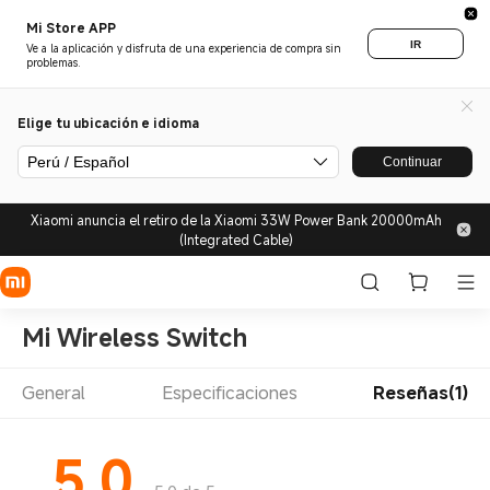
Mi Store APP
IR
Ve a la aplicación y disfruta de una experiencia de compra sin
problemas.
Elige tu ubicación e idioma
Perú / Español
Continuar
Xiaomi anuncia el retiro de la Xiaomi 33W Power Bank 20000mAh
(Integrated Cable)
Mi Wireless Switch
General
Especificaciones
Reseñas(1)
5.0