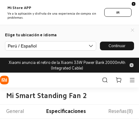
Mi Store APP
IR
Ve a la aplicación y disfruta de una experiencia de compra sin
problemas.
Elige tu ubicación e idioma
Perú / Español
Continuar
Xiaomi anuncia el retiro de la Xiaomi 33W Power Bank 20000mAh
(Integrated Cable)
Mi Smart Standing Fan 2
General
Especificaciones
Reseñas(8)