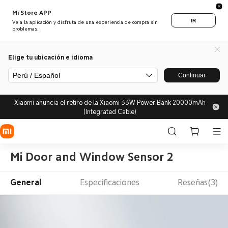
Mi Store APP
IR
Ve a la aplicación y disfruta de una experiencia de compra sin
problemas.
Elige tu ubicación e idioma
Perú / Español
Continuar
Xiaomi anuncia el retiro de la Xiaomi 33W Power Bank 20000mAh
(Integrated Cable)
Mi Door and Window Sensor 2
General
Especificaciones
Reseñas(3)