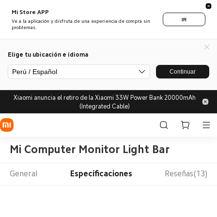
Mi Store APP
IR
Ve a la aplicación y disfruta de una experiencia de compra sin
problemas.
Elige tu ubicación e idioma
Perú / Español
Continuar
Xiaomi anuncia el retiro de la Xiaomi 33W Power Bank 20000mAh
(Integrated Cable)
Mi Computer Monitor Light Bar
General
Especificaciones
Reseñas(13)